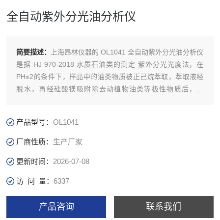
全自动紫外分光油分析仪
简要描述：
上海昂林仪器的 OL1041 全自动紫外分光油分析仪
是据 HJ 970-2018 水质石油类的测定 紫外分光光度法，在
PH≤2的条件下，样品中的油类物质被正己烷萃取，萃取液经
脱水，再经硅酸镁吸附除去动植物油类等极性物质后，于
225nm波长处测定吸光度
升级换代，敬请期待。。。。。。
产品型号：
OL1041
厂商性质：
生产厂家
更新时间：
2026-07-08
访 问 量：
6337
产品咨询
联系我们