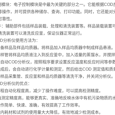
模块：电子控制模块是中最为关键的部分之一。它能根据COD
等操作，并可提供各种储存、查询、打印功能。同时，它还能对
可靠性。
：辅助部件包括样品装载、处理和清洗装置等。样品装载装置可
清洗装置可以清洗反应釜，保证仪器正常运行。
分析仪使用方法为：
样品及样品均质器。将样品加入样品均质器中制成样品悬液
管将样品均质液注入到反应釜中，加入适量的蒸馏水，并搅拌
动COD分析仪，按照程序要求设置反应温度和反应时间等参
后，会自动进行化学计量和测定，然后给出COD 测定值和质
品采集管、反应釜和样品均质器等清洗干净，并关闭分析仪
D分析仪的优点：
自动化程度高，减少了操作难度，可以提高检测精度。
测定精度高，能够更真实、准确地反映水体中有机污染物质的
简单、快速、准确，有效提高了工作效率。
耗材和试剂的使用量大大降低，有效地减少检测成本。