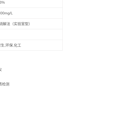
3%
000mg/L
时消解法（实验室型）
生,环保,化工
质检测
测
测