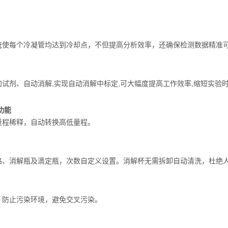
智能快慢滴定系统，检测效率大幅度提升。
每个冷凝管均达到冷却点，不但提高分析效率，还确保检测数据精准
剂、自动消解,实现自动消解中标定,可大幅度提高工作效率,缩短实验时
功能
程稀释，自动转换高低量程。
消解瓶及滴定瓶，次数自定义设置。消解杯无需拆卸自动清洗，杜绝
防止污染环境，避免交叉污染。