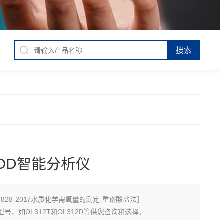
OD智能分析仪
J 828-2017水质化学需氧量的测定-重铬酸盐法】
号，如OL312T和OL312D等供您咨询和选择。