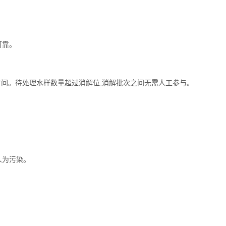
可靠。
间。待处理水样数量超过消解位,消解批次之间无需人工参与。
人为污染。