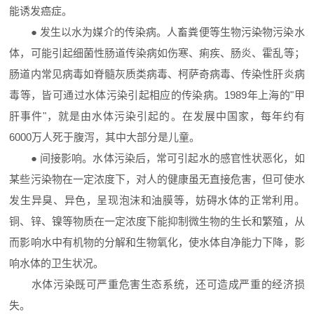
能诱发癌症。
● 发生以水为媒介的传染病。人畜粪便等生物污染物污染水
体，可能引起细菌性肠道传染病如伤寒、痢疾、肠炎、霍乱等；
肠道内常见病毒如脊髓灰质类病毒、柯萨奇病毒、传染性肝炎病
毒等，皆可通过水体污染引起相应的传染病。1989年上海的"甲
肝事件"，就是由水体污染引起的。在发展中国家，每年约有
6000万人死于腹泻，其中大部分是儿童。
● 间接影响。水体污染后，常可引起水的感官性状恶化，如
某些污染物在一定浓度下，对人的健康虽无直接危害，但可使水
发生异臭、异色，呈现泡沫和油膜等，妨碍水体的正常利用。
铜、锌、镍等物质在一定浓度下能抑制微生物的生长和繁殖，从
而影响水中有机物的分解和生物氧化，使水体自净能力下降，影
响水体的卫生状况。
水体污染既可严重危害生态系统，还可造成严重的经济损
失。