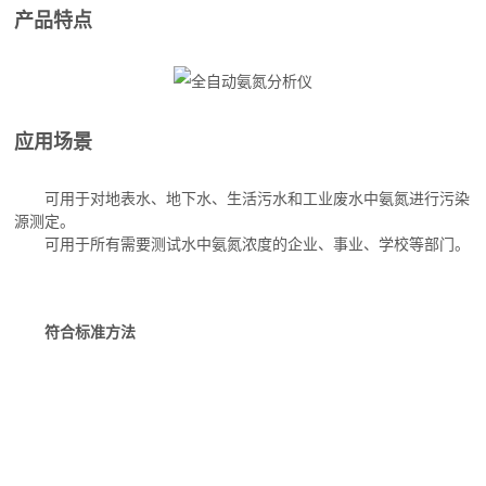
产品特点
应用场景
可用于对地表水、地下水、生活污水和工业废水中氨氮进行污染
源测定。
可用于所有需要测试水中氨氮浓度的企业、事业、学校等部门。
全自动氨氮分析仪
符合标准方法
方法标准
- 与经典标准方法一致：取样体积一致、试剂体积一致、蒸馏方法一致、检
测方法一致。
全自动智能化更高效