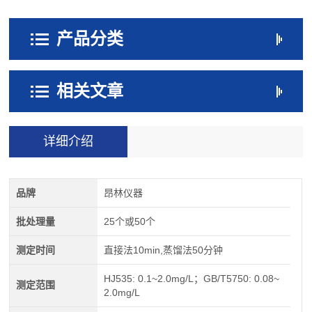
产品分类
相关文章
详细介绍
品牌
昂林仪器
批处理量
25个或50个
测定时间
直接法10min,蒸馏法50分钟
HJ535: 0.1~2.0mg/L；GB/T5750: 0.08~
测定范围
2.0mg/L