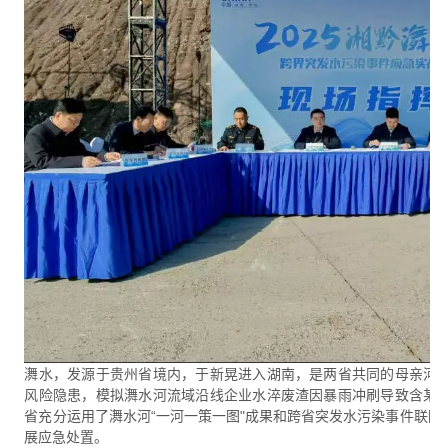
㵲水，发源于贵州省境内，于新晃进入湖南，是两省共同的母亲河
风险隐患，模拟㵲水河流域沿线企业水淬废渣因暴雨冲刷导致含某
省充分运用了㵲水河“一河一策一图"成果和跨省突发水污染事件联
展应急处置。