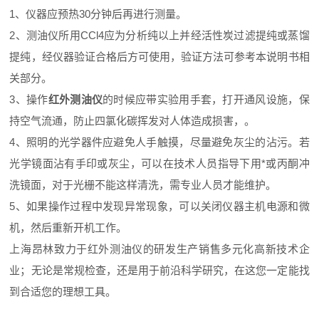
1、仪器应预热30分钟后再进行测量。
2、测油仪所用CCl4应为分析纯以上并经活性炭过滤提纯或蒸馏
提纯，经仪器验证合格后方可使用，验证方法可参考本说明书相
关部分。
3、操作
红外测油仪
的时候应带实验用手套，打开通风设施，保
持空气流通，防止四氯化碳挥发对人体造成损害，。
4、照明的光学器件应避免人手触摸，尽量避免灰尘的沾污。若
光学镜面沾有手印或灰尘，可以在技术人员指导下用*或丙酮冲
洗镜面，对于光栅不能这样清洗，需专业人员才能维护。
5、如果操作过程中发现异常现象，可以关闭仪器主机电源和微
机，然后重新开机工作。
上海昂林致力于红外测油仪的研发生产销售多元化高新技术企
业；无论是常规检查，还是用于前沿科学研究，在这您一定能找
到合适您的理想工具。